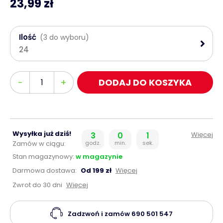
23,99 zł
Ilość
(3 do wyboru)
24
Ilość
-
+
DODAJ DO KOSZYKA
Wysyłka już dziś!
3
0
0
Więcej
Zamów w ciągu:
godz.
min.
sek.
Stan magazynowy:
w magazynie
Darmowa dostawa:
Od 199 zł
Więcej
Zwrot do 30 dni
Więcej
Zadzwoń i zamów
690 501 547