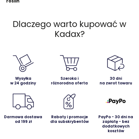
roślin
Dlaczego warto kupować w
Kadax?
Wysyłka
Szeroka i
30 dni
w 24 godziny
różnorodna oferta
na zwrot towaru
Darmowa dostawa
Rabaty i promocje
PayPo - 30 dni na
od 199 zł
dla subskrybentów
zapłatę - bez
dodatkowych
kosztów