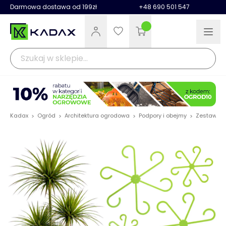
Darmowa dostawa od 199zł
+48 690 501 547
Kadax
Ogród
Architektura ogrodowa
Podpory i obejmy
Zestaw pod
>
>
>
>