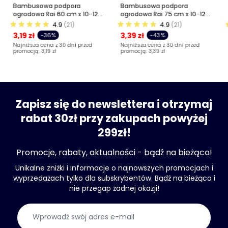
Bambusowa podpora
Bambusowa podpora
ogrodowa Rai 60 cm x 10-12
ogrodowa Rai 75 cm x 10-12
mm 1 szt.
mm 1 szt.
4.9
(21)
4.9
(21)
3,19 zł
3,39 zł
-36%
-43%
Najniższa cena z 30 dni przed
Najniższa cena z 30 dni przed
promocją:
3,19 zł
promocją:
3,39 zł
Zapisz się do newslettera i otrzymaj
rabat 30zł przy zakupach powyżej
299zł!
Promocje, rabaty, aktualności - bądź na bieżąco!
Unikalne zniżki i informacje o najnowszych promocjach i
wyprzedażach tylko dla subskrybentów. Bądź na bieżąco i
nie przegap żadnej okazji!
Adres e-mail