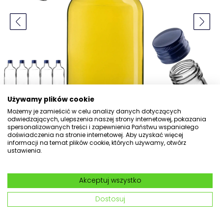
Używamy plików cookie
Możemy je zamieścić w celu analizy danych dotyczących
odwiedzających, ulepszenia naszej strony internetowej, pokazania
spersonalizowanych treści i zapewnienia Państwu wspaniałego
doświadczenia na stronie internetowej. Aby uzyskać więcej
informacji na temat plików cookie, których używamy, otwórz
ustawienia.
Butelka piersiówka Viane 200ml
z granatową zakrętką 5 szt.
Akceptuj wszystko
nr kat: 41311
Dostosuj
5.0
(35) Dodaj opinię