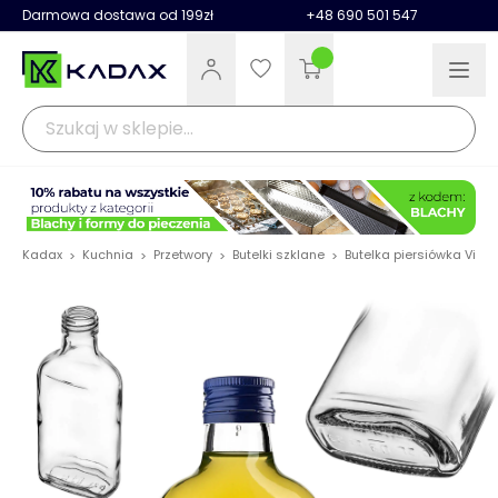
Darmowa dostawa od 199zł
+48 690 501 547
Kadax
Kuchnia
Przetwory
Butelki szklane
Butelka piersiówka Vian
>
>
>
>