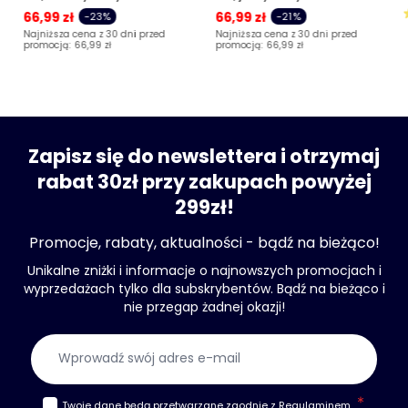
66,99 zł
66,99 zł
-23%
-21%
Najniższa cena z 30 dni przed
Najniższa cena z 30 dni przed
promocją:
66,99 zł
promocją:
66,99 zł
Zapisz się do newslettera i otrzymaj
rabat 30zł przy zakupach powyżej
299zł!
Promocje, rabaty, aktualności - bądź na bieżąco!
Unikalne zniżki i informacje o najnowszych promocjach i
wyprzedażach tylko dla subskrybentów. Bądź na bieżąco i
nie przegap żadnej okazji!
Adres e-mail
Twoje dane będą przetwarzane zgodnie z
Regulaminem
.