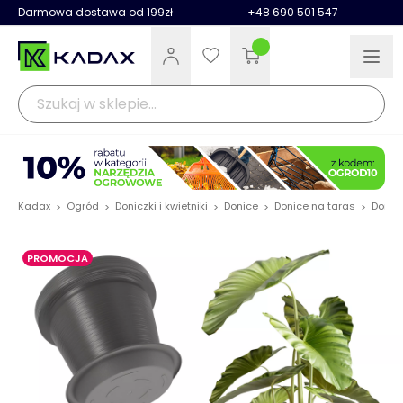
Darmowa dostawa od 199zł
+48 690 501 547
Kadax
Ogród
Doniczki i kwietniki
Donice
Donice na taras
Donic
>
>
>
>
>
PROMOCJA