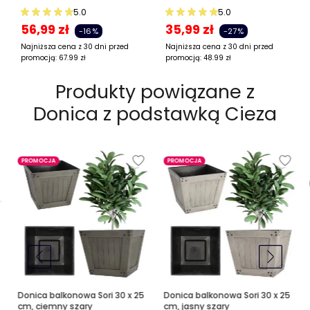
5.0
5.0
56,99
zł
35,99
zł
-16%
-27%
Najniższa cena z 30 dni przed
Najniższa cena z 30 dni przed
promocją:
67.99
zł
promocją:
48.99
zł
Produkty powiązane z
Donica z podstawką Cieza
PROMOCJA
PROMOCJA
Donica balkonowa Sori 30 x 25
Donica balkonowa Sori 30 x 25
cm, ciemny szary
cm, jasny szary