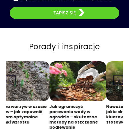
ZAPISZ SIĘ
Porady i inspiracje
rawa warzyw w czasie
Jak ograniczyć
Nawożenie 
łów – jak zapewnić
parowanie wody w
jakie skład
ślinom optymalne
ogrodzie – skuteczne
kluczowe i 
runki wzrostu
metody na oszczędne
stosować
podlewanie