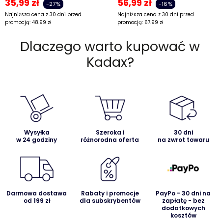
35,99
zł
56,99
zł
-27%
-16%
Najniższa cena z 30 dni przed
Najniższa cena z 30 dni przed
promocją:
48.99
zł
promocją:
67.99
zł
Dlaczego warto kupować w
Kadax?
Wysyłka
Szeroka i
30 dni
w 24 godziny
różnorodna oferta
na zwrot towaru
Darmowa dostawa
Rabaty i promocje
PayPo - 30 dni na
od 199 zł
dla subskrybentów
zapłatę - bez
dodatkowych
kosztów