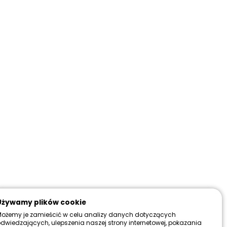
zmiar
(3 do wyboru)
 cm
Używamy plików cookie
ożemy je zamieścić w celu analizy danych dotyczących
dwiedzających, ulepszenia naszej strony internetowej, pokazania