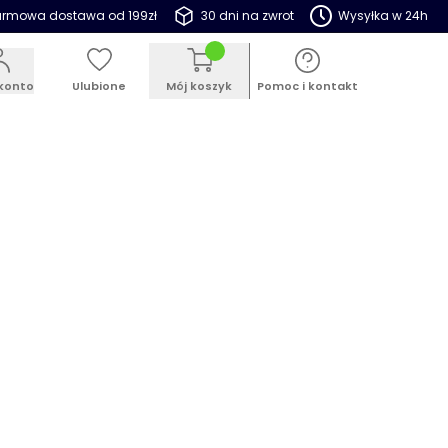
rmowa dostawa od 199zł
30 dni na zwrot
Wysyłka w 24h
konto
Ulubione
Mój koszyk
Pomoc i kontakt
ESTSELLER
PROMOCJE
BLOG
antracyt
iczka balkonowa rattanowa z
stawką Frette 60 cm, antracyt
 148316
4.9
(128)
Dodaj opinię
Pytania i odpowiedzi (9)
promocyjna:
99 zł
26,99 zł
or
(9 do wyboru)
Dodatkowe wyposażenie
(2
racyt
do wyboru)
Brak