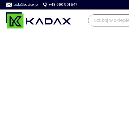
bok@kadax.pl
+48 690 501 547
OGRÓD
KUCHNIA
DOM
>
>
>
>
Kadax
Ogród
Doniczki i kwietniki
Donice
Donice rat
PROMOCJA