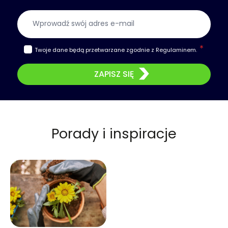
Adres e-mail
Twoje dane będą przetwarzane zgodnie z
Regulaminem
.
ZAPISZ SIĘ
Porady i inspiracje