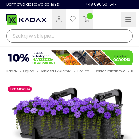
Darmowa dostawa od 199zł
+48 690 501 547
Kadax
Ogród
Doniczki i kwietniki
Donice
Donice rattanowe
Doni
>
>
>
>
>
PROMOCJA