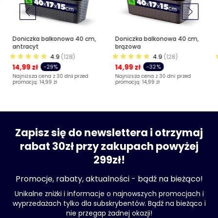
Doniczka balkonowa 40 cm,
Doniczka balkonowa 40 cm,
antracyt
brązowa
4.9
(128)
4.9
(128)
14,99 zł
14,99 zł
-29%
-32%
Najniższa cena z 30 dni przed
Najniższa cena z 30 dni przed
promocją:
14,99 zł
promocją:
14,99 zł
Zapisz się do newslettera i otrzymaj
rabat 30zł przy zakupach powyżej
299zł!
Promocje, rabaty, aktualności - bądź na bieżąco!
Unikalne zniżki i informacje o najnowszych promocjach i
wyprzedażach tylko dla subskrybentów. Bądź na bieżąco i
nie przegap żadnej okazji!