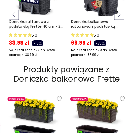
Doniczka rattanowa z
Doniczka balkonowa
podstawką Frette 40 cm + 2
rattanowa z podstawką
uchwyty, antracyt
Frette 40 + 60 cm + uchwyty,
5.0
5.0
antracyt
33,99
zł
66,99
zł
-13%
-23%
Najniższa cena z 30 dni przed
Najniższa cena z 30 dni przed
promocją:
38.99
zł
promocją:
86.99
zł
Produkty powiązane z
Doniczka balkonowa Frette
PROMOCJA
PROMOCJA