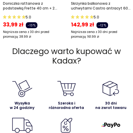
Doniczka rattanowa z
Skrzynka balkonowa z
podstawką Frette 40 cm + 2
uchwytami Castro antracyt 60
uchwyty, antracyt
cm, 4 szt.
5.0
5.0
33,99
zł
142,99
zł
-13%
-12%
Najniższa cena z 30 dni przed
Najniższa cena z 30 dni przed
promocją:
38.99
zł
promocją:
161.99
zł
Dlaczego warto kupować w
Kadax?
Wysyłka
Szeroka i
30 dni
w 24 godziny
różnorodna oferta
na zwrot towaru