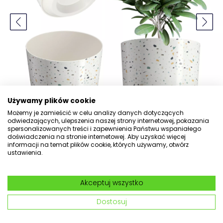
Używamy plików cookie
Możemy je zamieścić w celu analizy danych dotyczących
odwiedzających, ulepszenia naszej strony internetowej, pokazania
spersonalizowanych treści i zapewnienia Państwu wspaniałego
doświadczenia na stronie internetowej. Aby uzyskać więcej
informacji na temat plików cookie, których używamy, otwórz
ustawienia.
Osłonka na doniczkę Belvi 19
cm, biały marmur
Akceptuj wszystko
nr kat: 24716
Dostosuj
5.0
(7) Dodaj opinię
Pytania
(2)