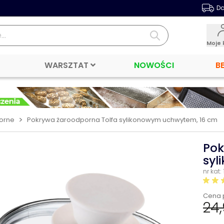
Da
Moje 
WARSZTAT
NOWOŚCI
B
>
orne
Pokrywa żaroodporna Tolfa sylikonowym uchwytem, 16 cm
Pok
syl
nr kat:
Cena 
24,