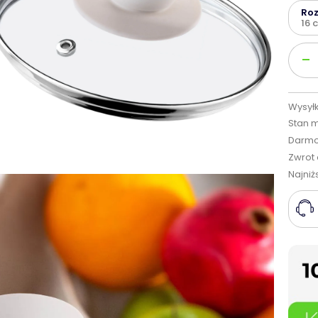
Ro
16 
Ilość
-
Wysyłk
Stan 
Darmo
Zwrot 
Najniż