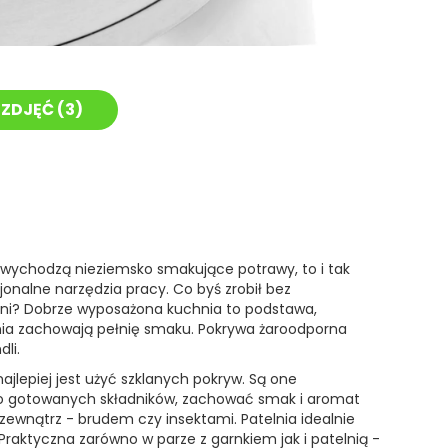
ZDJĘĆ (
3
)
 wychodzą nieziemsko smakujące potrawy, to i tak
onalne narzędzia pracy. Co byś zrobił bez
lni? Dobrze wyposażona kuchnia to podstawa,
ania zachowają pełnię smaku. Pokrywa żaroodporna
li.
jlepiej jest użyć szklanych pokryw. Są one
ło gotowanych składników, zachować smak i aromat
ewnątrz - brudem czy insektami. Patelnia idealnie
 Praktyczna zarówno w parze z garnkiem jak i patelnią -