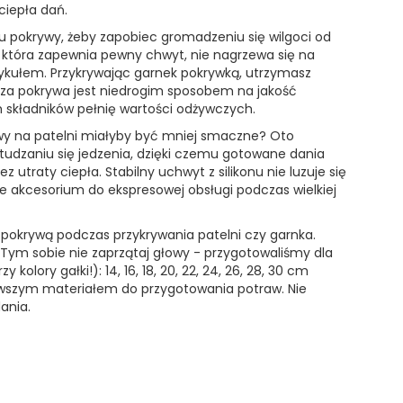
ciepła dań.
u pokrywy, żeby zapobiec gromadzeniu się wilgoci od
 która zapewnia pewny chwyt, nie nagrzewa się na
kułem. Przykrywając garnek pokrywką, utrzymasz
za pokrywa jest niedrogim sposobem na jakość
 składników pełnię wartości odżywczych.
wy na patelni miałyby być mniej smaczne? Oto
udzaniu się jedzenia, dzięki czemu gotowane dania
traty ciepła. Stabilny uchwyt z silikonu nie luzuje się
 akcesorium do ekspresowej obsługi podczas wielkiej
 pokrywą podczas przykrywania patelni czy garnka.
Tym sobie nie zaprzątaj głowy - przygotowaliśmy dla
olory gałki!): 14, 16, 18, 20, 22, 24, 26, 28, 30 cm
drowszym materiałem do przygotowania potraw. Nie
ania.