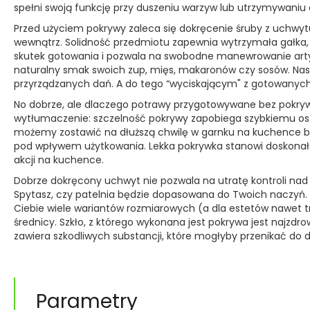
spełni swoją funkcję przy duszeniu warzyw lub utrzymywaniu 
Przed użyciem pokrywy zaleca się dokręcenie śruby z uchwyt
wewnątrz. Solidność przedmiotu zapewnia wytrzymała gałka,
skutek gotowania i pozwala na swobodne manewrowanie arty
naturalny smak swoich zup, mięs, makaronów czy sosów. Nas
przyrządzanych dań. A do tego “wyciskającym" z gotowanych
No dobrze, ale dlaczego potrawy przygotowywane bez pokry
wytłumaczenie: szczelność pokrywy zapobiega szybkiemu ost
możemy zostawić na dłuższą chwilę w garnku na kuchence bez u
pod wpływem użytkowania. Lekka pokrywka stanowi doskonałe
akcji na kuchence.
Dobrze dokręcony uchwyt nie pozwala na utratę kontroli nad
Spytasz, czy patelnia będzie dopasowana do Twoich naczyń. 
Ciebie wiele wariantów rozmiarowych (a dla estetów nawet trzy k
średnicy. Szkło, z którego wykonana jest pokrywa jest najz
zawiera szkodliwych substancji, które mogłyby przenikać do d
Parametry