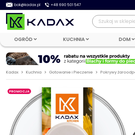
bok@kadax.pl
+48 690 501 547
OGRÓD
KUCHNIA
DOM
>
>
>
Kadax
Kuchnia
Gotowanie i Pieczenie
Pokrywy żaroodp
PROMOCJA