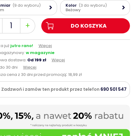
zmiar
(9 do wyboru)
Kolor
(3 do wyboru)
cm
Beżowy
+
DO KOSZYKA
a już
jutro rano!
Więcej
magazynowy:
w magazynie
wa dostawa:
Od 199 zł
Więcej
do 30 dni
Więcej
:
sza cena z 30 dni przed promocją
18,99 zł
Zadzwoń i zamów ten produkt przez telefon
690 501 547