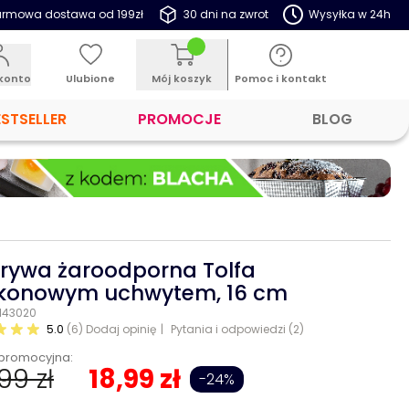
rmowa dostawa od 199zł
30 dni na zwrot
Wysyłka w 24h
konto
Ulubione
Mój koszyk
Pomoc i kontakt
ESTSELLER
PROMOCJE
BLOG
rywa żaroodporna Tolfa
ikonowym uchwytem, 16 cm
 143020
5.0
(6)
Dodaj opinię
Pytania i odpowiedzi (2)
promocyjna:
99 zł
18,99 zł
-24%