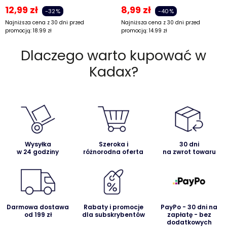
12,99
zł
8,99
zł
-32%
-40%
Najniższa cena z 30 dni przed
Najniższa cena z 30 dni przed
promocją:
18.99
zł
promocją:
14.99
zł
Dlaczego warto kupować w
Kadax?
Wysyłka
Szeroka i
30 dni
w 24 godziny
różnorodna oferta
na zwrot towaru
Darmowa dostawa
Rabaty i promocje
PayPo - 30 dni na
od 199 zł
dla subskrybentów
zapłatę - bez
dodatkowych