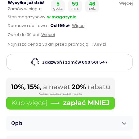
Wysyłka już dziś!
5
59
45
Więcej
Zamów w ciągu:
godz.
min.
sek.
Stan magazynowy:
w magazynie
Darmowa dostawa:
Od 199 zł
Więcej
Zwrot do 30 dni
Więcej
:
Najniższa cena z 30 dni przed promocją
18,99 zł
Zadzwoń i zamów
690 501 547
Opis