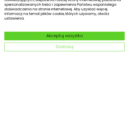
spersonalizowanych treści i zapewnienia Państwu wspaniałego
doświadczenia na stronie internetowej. Aby uzyskać więcej
informacji na temat plików cookie, których używamy, otwórz
ustawienia.
Kadax.pl
Akceptuj wszystko
O marce
Dostosuj
Blog
Regulamin
Pozostałe regulaminy
Polityka prywatności
Kontakt
Mapa strony
Kariera
Zamówienia
Promocje i wyprzedaże