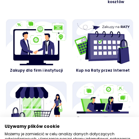
kosztów
Zakupy dla firm i instytucji
Kup na Raty przez Internet
Używamy plików cookie
Odbiór zamówienia w sklepie
Kontakt z działem obsługi
Możemy je zamieścić w celu analizy danych dotyczących
klienta
odwiedzających, ulepszenia naszej strony internetowej, pokazania