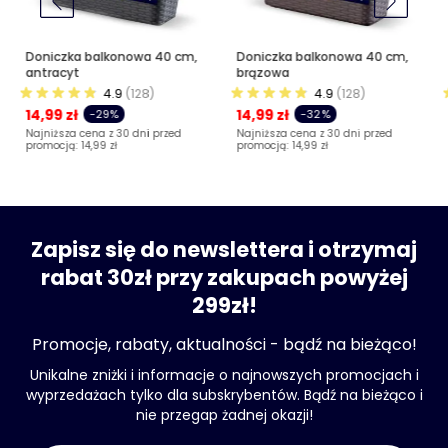
Doniczka balkonowa 40 cm,
Doniczka balkonowa 40 cm,
antracyt
brązowa
4.9
(128)
4.9
(128)
14,99 zł
14,99 zł
-29%
-32%
Najniższa cena z 30 dni przed
Najniższa cena z 30 dni przed
promocją:
14,99 zł
promocją:
14,99 zł
Zapisz się do newslettera i otrzymaj
rabat 30zł przy zakupach powyżej
299zł!
Promocje, rabaty, aktualności - bądź na bieżąco!
Unikalne zniżki i informacje o najnowszych promocjach i
wyprzedażach tylko dla subskrybentów. Bądź na bieżąco i
nie przegap żadnej okazji!