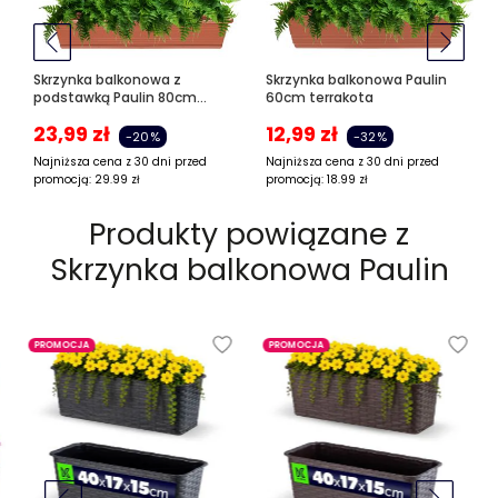
Skrzynka balkonowa z
Skrzynka balkonowa Paulin
podstawką Paulin 80cm
60cm terrakota
terrakota
23,99
zł
12,99
zł
-20%
-32%
Najniższa cena z 30 dni przed
Najniższa cena z 30 dni przed
promocją:
29.99
zł
promocją:
18.99
zł
Produkty powiązane z
Skrzynka balkonowa Paulin
PROMOCJA
PROMOCJA