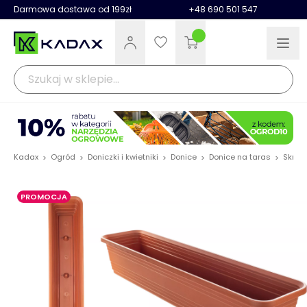
Darmowa dostawa od 199zł
+48 690 501 547
Kadax
Ogród
Doniczki i kwietniki
Donice
Donice na taras
Skrzy
>
>
>
>
>
PROMOCJA