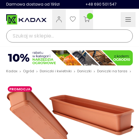
Darmowa dostawa od 199zł
+48 690 501 547
Kadax
Ogród
Doniczki i kwietniki
Doniczki
Doniczki na taras
Skr
>
>
>
>
>
PROMOCJA