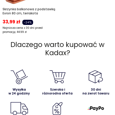
Skrzynka balkonowa z podstawką
Evron 80 cm, terrakota
33,99
zł
-24%
Najniższa cena z 30 dni przed
promocją:
44.99
zł
Dlaczego warto kupować w
Kadax?
Wysyłka
Szeroka i
30 dni
w 24 godziny
różnorodna oferta
na zwrot towaru