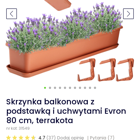
Skrzynka balkonowa z
podstawką i uchwytami Evron
80 cm, terrakota
nr kat: 31549
4.7
(37) Dodaj opinię
Pytania
(7)