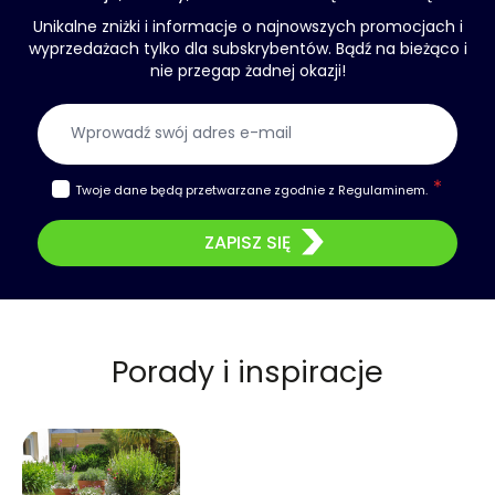
Unikalne zniżki i informacje o najnowszych promocjach i
wyprzedażach tylko dla subskrybentów. Bądź na bieżąco i
nie przegap żadnej okazji!
Adres e-mail
Twoje dane będą przetwarzane zgodnie z
Regulaminem
.
ZAPISZ SIĘ
Porady i inspiracje