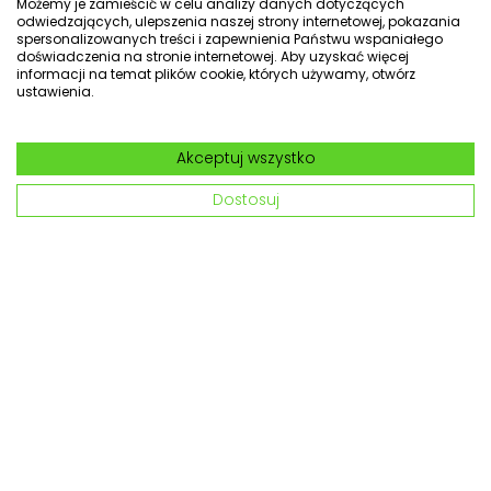
Możemy je zamieścić w celu analizy danych dotyczących
odwiedzających, ulepszenia naszej strony internetowej, pokazania
spersonalizowanych treści i zapewnienia Państwu wspaniałego
Odbiór zamówienia w sklepie
Kontakt z działem obsługi
doświadczenia na stronie internetowej. Aby uzyskać więcej
klienta
informacji na temat plików cookie, których używamy, otwórz
ustawienia.
Akceptuj wszystko
Dostosuj
Kadax.pl
O marce
Blog
Regulamin
Pozostałe regulaminy
Polityka prywatności
Kontakt
Mapa strony
Kariera