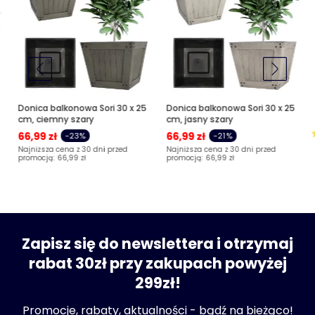
Donica balkonowa Sori 30 x 25
Donica balkonowa Sori 30 x 25
cm, ciemny szary
cm, jasny szary
66,99 zł
66,99 zł
-23%
-21%
Najniższa cena z 30 dni przed
Najniższa cena z 30 dni przed
promocją:
66,99 zł
promocją:
66,99 zł
Zapisz się do newslettera i otrzymaj
rabat 30zł przy zakupach powyżej
299zł!
Promocje, rabaty, aktualności - bądź na bieżąco!