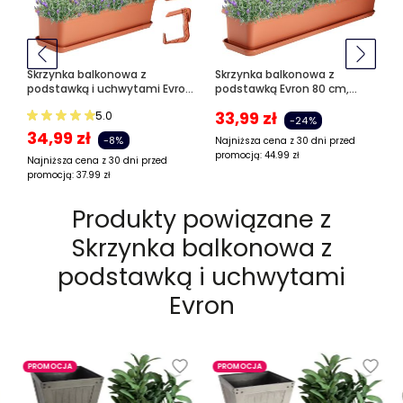
Skrzynka balkonowa z
Skrzynka balkonowa z
podstawką i uchwytami Evron
podstawką Evron 80 cm,
60 cm, terrakota
terrakota
33,99
zł
5.0
-24%
34,99
zł
-8%
Najniższa cena z 30 dni przed
promocją:
44.99
zł
Najniższa cena z 30 dni przed
promocją:
37.99
zł
Produkty powiązane z
Skrzynka balkonowa z
podstawką i uchwytami
Evron
PROMOCJA
PROMOCJA