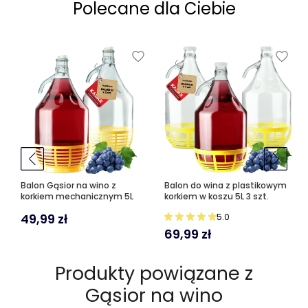
Polecane dla Ciebie
Balon Gąsior na wino z
Balon do wina z plastikowym
korkiem mechanicznym 5L
korkiem w koszu 5L 3 szt.
49,99
zł
5.0
69,99
zł
Produkty powiązane z
Gąsior na wino