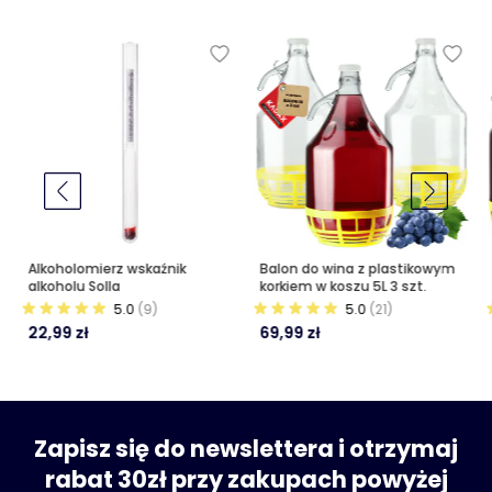
Alkoholomierz wskaźnik
Balon do wina z plastikowym
alkoholu Solla
korkiem w koszu 5L 3 szt.
5.0
(9)
5.0
(21)
22,99 zł
69,99 zł
Zapisz się do newslettera i otrzymaj
rabat 30zł przy zakupach powyżej