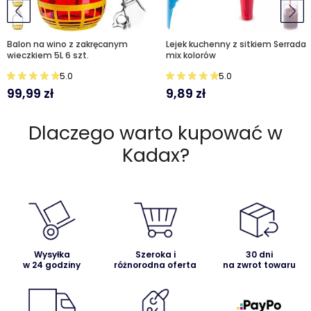
Balon na wino z zakręcanym
Lejek kuchenny z sitkiem Serrada
wieczkiem 5L 6 szt.
mix kolorów
5.0
5.0
99,99
zł
9,89
zł
Dlaczego warto kupować w
Kadax?
Wysyłka
Szeroka i
30 dni
w 24 godziny
różnorodna oferta
na zwrot towaru