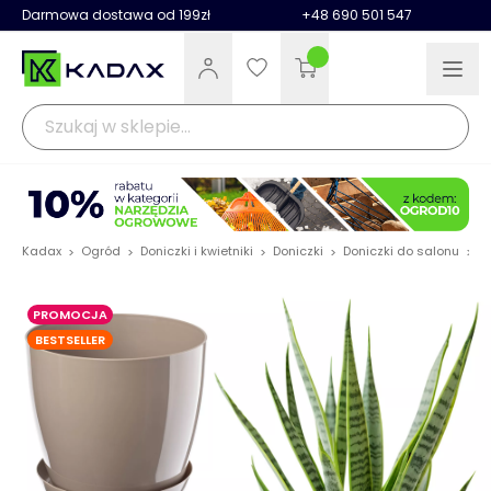
Darmowa dostawa od 199zł
+48 690 501 547
Kadax
Ogród
Doniczki i kwietniki
Doniczki
Doniczki do salonu
D
>
>
>
>
>
PROMOCJA
BESTSELLER