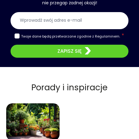
nie przegap żadnej okazji!
Adres e-mail
Twoje dane będą przetwarzane zgodnie z
Regulaminem
.
ZAPISZ SIĘ
Porady i inspiracje