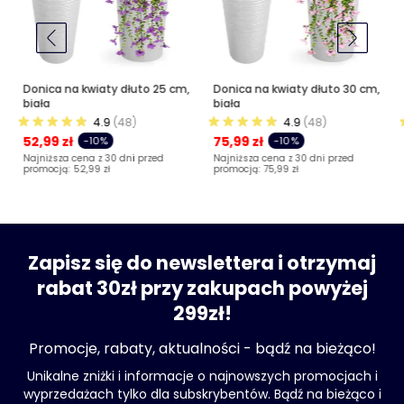
Donica na kwiaty dłuto 25 cm,
Donica na kwiaty dłuto 30 cm,
biała
biała
4.9
(48)
4.9
(48)
52,99 zł
75,99 zł
-10%
-10%
Najniższa cena z 30 dni przed
Najniższa cena z 30 dni przed
promocją:
52,99 zł
promocją:
75,99 zł
Zapisz się do newslettera i otrzymaj
rabat 30zł przy zakupach powyżej
299zł!
Promocje, rabaty, aktualności - bądź na bieżąco!
Unikalne zniżki i informacje o najnowszych promocjach i
wyprzedażach tylko dla subskrybentów. Bądź na bieżąco i