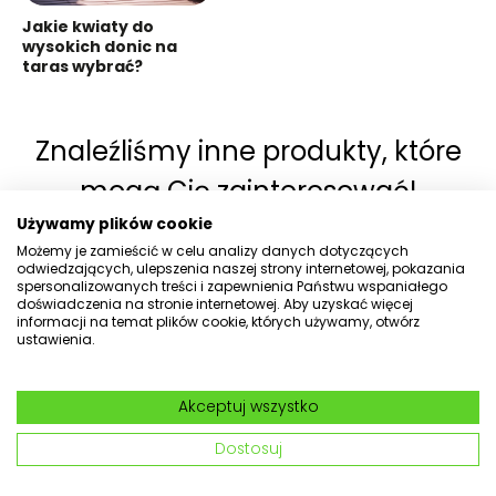
Jakie kwiaty do
wysokich donic na
taras wybrać?
Znaleźliśmy inne produkty, które
mogą Cię zainteresować!
Używamy plików cookie
Możemy je zamieścić w celu analizy danych dotyczących
odwiedzających, ulepszenia naszej strony internetowej, pokazania
Dlaczego warto kupować w
spersonalizowanych treści i zapewnienia Państwu wspaniałego
doświadczenia na stronie internetowej. Aby uzyskać więcej
Kadax?
informacji na temat plików cookie, których używamy, otwórz
ustawienia.
Akceptuj wszystko
Dostosuj
Wysyłka
Szeroka i
30 dni