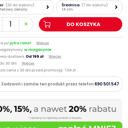
or
(20 do wyboru)
Średnica
(7 do wyboru)
telowy zielony
14 cm
+
DO KOSZYKA
a już
jutro rano!
Więcej
magazynowy:
w magazynie
wa dostawa:
Od 199 zł
Więcej
do 30 dni
Więcej
:
sza cena z 30 dni przed promocją
7,59 zł
Zadzwoń i zamów ten produkt przez telefon
690 501 547