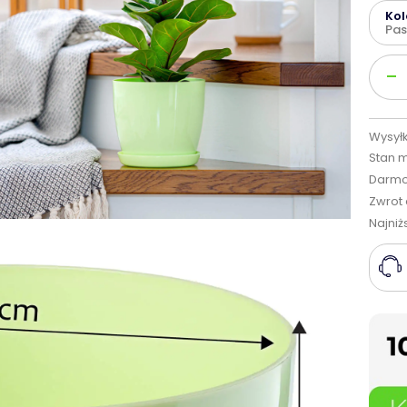
Kol
Pas
Ilość
-
Wysyłk
Stan 
Darmo
Zwrot 
Najniż