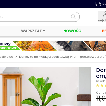
Da
Moje 
WARSZTAT
NOWOŚCI
B
>
lastikowe
Doniczka na kwiaty z podstawką 14 cm, pastelowa ziele
Don
cm,
nr kat:
Cena 
11,