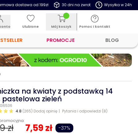
rmowa dostawa od 199zł
30 dni na zwrot
Wysyłka w 24h
konto
Ulubione
Mój koszyk
Pomoc i kontakt
ESTSELLER
PROMOCJE
BLOG
ń
iczka na kwiaty z podstawką 14
 pastelowa zieleń
 136536
4.8
(265)
Dodaj opinię
Pytania i odpowiedzi (8)
promocyjna:
99 zł
7,59 zł
-37%