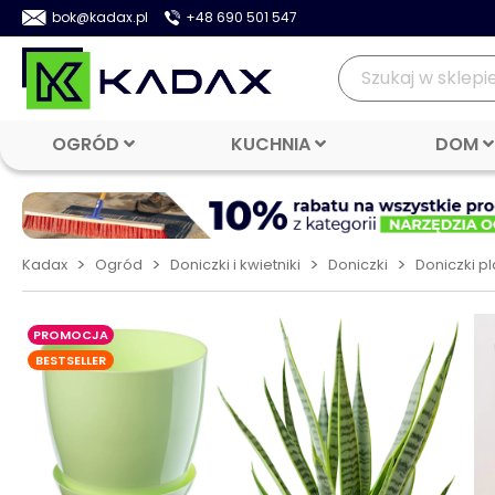
bok@kadax.pl
+48 690 501 547
OGRÓD
KUCHNIA
DOM
>
>
>
>
Kadax
Ogród
Doniczki i kwietniki
Doniczki
Doniczki p
PROMOCJA
BESTSELLER