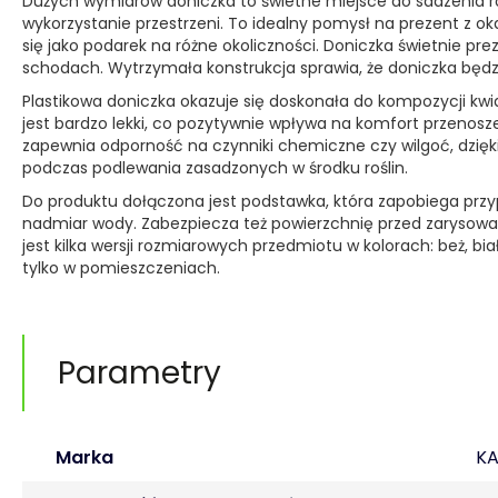
Dużych wymiarów doniczka to świetne miejsce do sadzenia ro
wykorzystanie przestrzeni. To idealny pomysł na prezent z o
się jako podarek na różne okoliczności. Doniczka świetnie prez
schodach. Wytrzymała konstrukcja sprawia, że doniczka będz
Plastikowa doniczka okazuje się doskonała do kompozycji k
jest bardzo lekki, co pozytywnie wpływa na komfort przenosz
zapewnia odporność na czynniki chemiczne czy wilgoć, dzięk
podczas podlewania zasadzonych w środku roślin.
Do produktu dołączona jest podstawka, która zapobiega prz
nadmiar wody. Zabezpiecza też powierzchnię przed zaryso
jest kilka wersji rozmiarowych przedmiotu w kolorach: beż, bia
tylko w pomieszczeniach.
Parametry
Marka
K