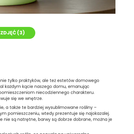
ZDJĘĆ (
3
)
nie tylko praktyków, ale też estetów domowego
emal każdym kącie naszego domu, emanując
e pomieszczeniom niecodziennego charakteru.
wuje się we wnętrze.
lie, a także te bardziej wysublimowane rośliny –
ym pomieszczeniu, wtedy prezentuje się najokazalej.
e nie są natrętne, barwy są dobrze dobrane, można je