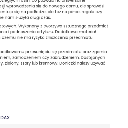
zległych roślin, co pozwala na uniwersalne
kazji wprowadzenia się do nowego domu, ale sprawdzi
entuje się na podłodze, ale też na półce, regale czy
ie nam służyła długi czas.
wiatowych. Wykonany z tworzywa sztucznego przedmiot
enia i podnoszenia artykułu. Dodatkowo materiał
i czemu nie ma ryzyka zniszczenia przedmiotu
ypadkowemu przesunięciu się przedmiotu oraz zgarnia
waniem, zamoczeniem czy zabrudzeniem. Dostępnych
ły, zielony, szary lub kremowy. Doniczki należy używać
ADAX