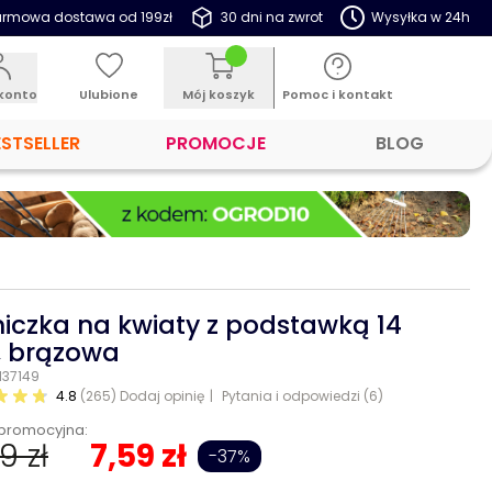
rmowa dostawa od 199zł
30 dni na zwrot
Wysyłka w 24h
konto
Ulubione
Mój koszyk
Pomoc i kontakt
ESTSELLER
PROMOCJE
BLOG
iczka na kwiaty z podstawką 14
 brązowa
 137149
4.8
(265)
Dodaj opinię
Pytania i odpowiedzi (6)
promocyjna:
99 zł
7,59 zł
-37%