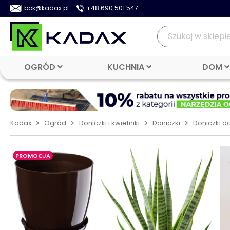
bok@kadax.pl
+48 690 501 547
OGRÓD
KUCHNIA
DOM
>
>
>
>
Kadax
Ogród
Doniczki i kwietniki
Doniczki
Doniczki d
PROMOCJA