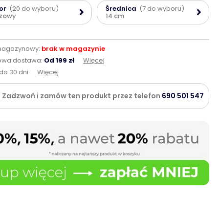
or
(20 do wyboru)
Średnica
(7 do wyboru)
ązowy
14 cm
magazynowy:
brak w magazynie
wa dostawa:
Od 199 zł
Więcej
do 30 dni
Więcej
Zadzwoń i zamów ten produkt przez telefon
690 501 547