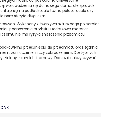
zległych roślin, co pozwala na uniwersalne
kazji wprowadzenia się do nowego domu, ale sprawdzi
entuje się na podłodze, ale też na półce, regale czy
ie nam służyła długi czas.
wiatowych. Wykonany z tworzywa sztucznego przedmiot
enia i podnoszenia artykułu. Dodatkowo materiał
i czemu nie ma ryzyka zniszczenia przedmiotu
ypadkowemu przesunięciu się przedmiotu oraz zgarnia
waniem, zamoczeniem czy zabrudzeniem. Dostępnych
ły, zielony, szary lub kremowy. Doniczki należy używać
ADAX