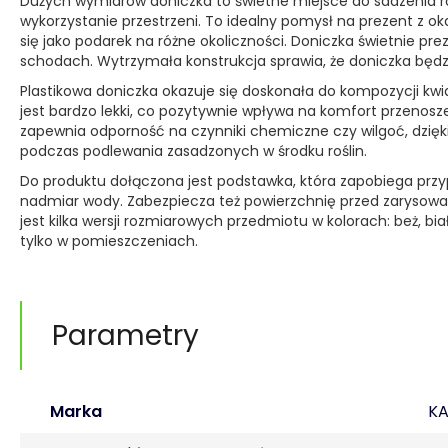
Dużych wymiarów doniczka to świetne miejsce do sadzenia ro
wykorzystanie przestrzeni. To idealny pomysł na prezent z o
się jako podarek na różne okoliczności. Doniczka świetnie prez
schodach. Wytrzymała konstrukcja sprawia, że doniczka będz
Plastikowa doniczka okazuje się doskonała do kompozycji k
jest bardzo lekki, co pozytywnie wpływa na komfort przenosz
zapewnia odporność na czynniki chemiczne czy wilgoć, dzięk
podczas podlewania zasadzonych w środku roślin.
Do produktu dołączona jest podstawka, która zapobiega prz
nadmiar wody. Zabezpiecza też powierzchnię przed zaryso
jest kilka wersji rozmiarowych przedmiotu w kolorach: beż, bia
tylko w pomieszczeniach.
Parametry
Marka
K