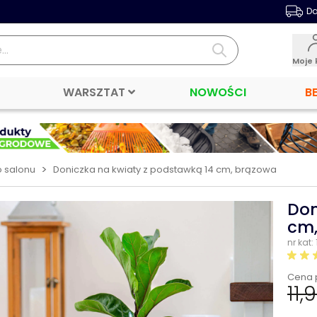
Da
Moje 
WARSZTAT
NOWOŚCI
B
>
o salonu
Doniczka na kwiaty z podstawką 14 cm, brązowa
Don
cm,
nr kat:
Cena 
11,