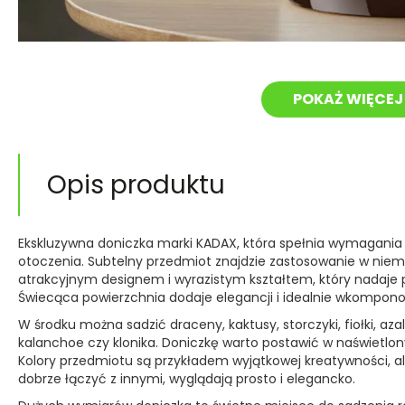
POKAŻ WIĘCEJ 
Opis produktu
Ekskluzywna doniczka marki KADAX, która spełnia wymagania 
otoczenia. Subtelny przedmiot znajdzie zastosowanie w ni
atrakcyjnym designem i wyrazistym kształtem, który nadaj
Świecąca powierzchnia dodaje elegancji i idealnie wkompono
W środku można sadzić draceny, kaktusy, storczyki, fiołki, aza
kalanchoe czy klonika. Doniczkę warto postawić w naświetlon
Kolory przedmiotu są przykładem wyjątkowej kreatywności, al
dobrze łączyć z innymi, wyglądają prosto i elegancko.