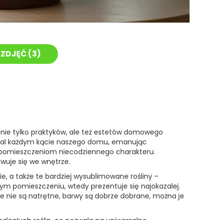
ZDJĘĆ (
3
)
nie tylko praktyków, ale też estetów domowego
emal każdym kącie naszego domu, emanując
e pomieszczeniom niecodziennego charakteru.
wuje się we wnętrze.
lie, a także te bardziej wysublimowane rośliny –
ym pomieszczeniu, wtedy prezentuje się najokazalej.
e nie są natrętne, barwy są dobrze dobrane, można je