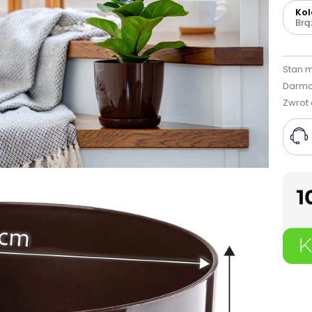
Kol
Br
Stan 
Darmo
Zwrot 