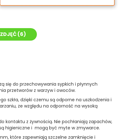
ZDJĘĆ (
6
)
dzą się do przechowywania sypkich i płynnych
nia przetworów z warzyw i owoców.
go szkła, dzięki czemu są odporne na uszkodzenia i
yparzaniu, ze względu na odporność na wysoką
do kontaktu z żywnością. Nie pochłaniają zapachów,
ki są higieniczne i mogą być myte w zmywarce.
82 mm, które zapewniają szczelne zamknięcie i