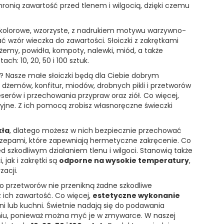
ronią zawartość przed tlenem i wilgocią, dzięki czemu
okolorowe, wzorzyste, z nadrukiem motywu warzywno-
wzór wieczka do zawartości. Słoiczki z zakrętkami
żemy, powidła, kompoty, nalewki, miód, a także
ach: 10, 20, 50 i 100 sztuk.
? Nasze małe słoiczki będą dla Ciebie dobrym
dżemów, konfitur, miodów, drobnych pikli i przetworów
erów i przechowania przypraw oraz ziół. Co więcej,
yjne. Z ich pomocą zrobisz własnoręczne świeczki
kła
, dlatego możesz w nich bezpiecznie przechować
aczepami, które zapewniają hermetyczne zakręcenie. Co
ed szkodliwym działaniem tlenu i wilgoci. Stanowią także
 jak i zakrętki są
odporne na wysokie temperatury
,
acji.
 do przetworów nie przenikną żadne szkodliwe
z ich zawartość. Co więcej,
estetyczne wykonanie
rni lub kuchni. Świetnie nadają się do podawania
eniu, ponieważ można myć je w zmywarce. W naszej