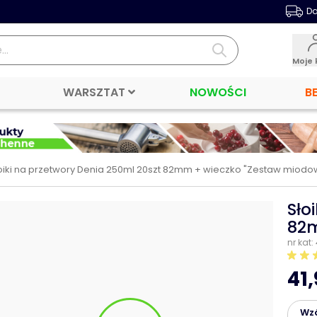
Da
Moje 
WARSZTAT
NOWOŚCI
B
oiki na przetwory Denia 250ml 20szt 82mm + wieczko "Zestaw miodo
Sło
82m
nr kat:
41,
Wz