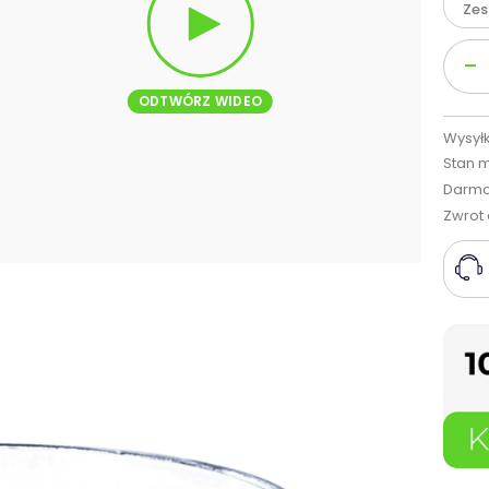
Ze
Ilość
-
ODTWÓRZ WIDEO
Wysyłk
Stan 
Darmo
Zwrot 