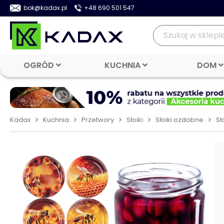
bok@kadax.pl
+48 690 501 547
OGRÓD
KUCHNIA
DOM
>
>
>
>
>
Kadax
Kuchnia
Przetwory
Słoiki
Słoiki ozdobne
Sł