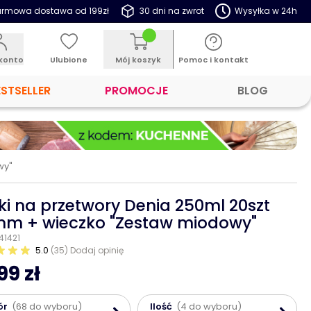
rmowa dostawa od 199zł
30 dni na zwrot
Wysyłka w 24h
konto
Ulubione
Mój koszyk
Pomoc i kontakt
ESTSELLER
PROMOCJE
BLOG
wy"
iki na przetwory Denia 250ml 20szt
m + wieczko "Zestaw miodowy"
 41421
5.0
(35)
Dodaj opinię
99 zł
ór
(68 do wyboru)
Ilość
(4 do wyboru)