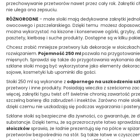
przechowywanie przetworów nawet przez cały rok. Zakrętki ch
nie ulega ona zepsuciu.
RÓŻNORODNE
– małe słoiki mają dedykowane zakrętki jedn
owocowego i pszczelarskiego. Dzięki temu możesz dopasować 
można wykorzystać na kiszone i konserwowe ogórki, grzyby, d
pasztety, kiełbasę i suche produkty. Dostępne są w kilku pakiet
Chcesz zrobić mniejsze przetwory lub dekoracje w słoiczkach
rozwiązaniem.
Pojemność 250 ml
pozwala na przygotowanie 
mięsnych. Sprawdzi się także do przygotowania wykonania des
szklane słoiki mogą być wykorzystane jako elementy dekorac
sojowe, kosmetyki lub upominki dla gości.
Słoiki 250 ml są wykonane z
odpornego na uszkodzenia sz
przetwory i inne produkty. Posiadają wieczka z sześcioma z
więcej, zakrętki typu twist off świetnie chronią zawartość prz
szczelną barierę dla zabrudzeń i insektów. Zarówno małe słoiki,
dzięki czemu nie uszkadzają się podczas wyparzania i pasteryz
Szklane słoiki są bezpieczne dla żywności, co gwarantuje, że
substancje. Dzięki temu, że są przezroczyste łatwo sprawdzis
słoiczków
sprawia, że ładnie prezentują się na półce w spiża
przetworów bezpośrednio na stół. Są także łatwe w czyszcz