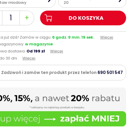
staw miodowy
20
+
DO KOSZYKA
a już dziś!
Zamów w ciągu:
6
godz.
9
min.
18
sek.
Więcej
magazynowy:
w magazynie
wa dostawa:
Od 199 zł
Więcej
do 30 dni
Więcej
Zadzwoń i zamów ten produkt przez telefon
690 501 547