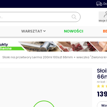
Da
Moje 
WARSZTAT
NOWOŚCI
B
>
Słoiki na przetwory Lerma 200ml 100szt 66mm + wieczka "Zielona kr
Sło
66m
nr kat:
139
Wz