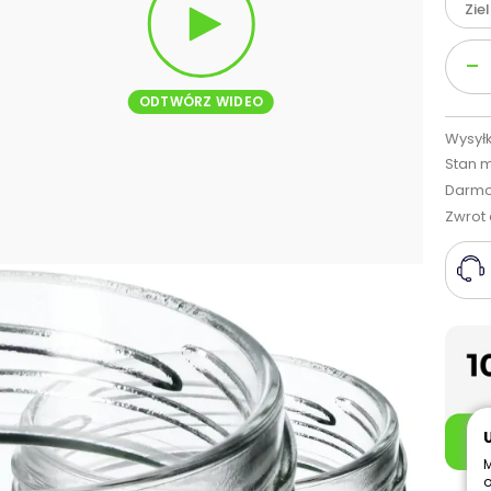
Zie
Ilość
-
ODTWÓRZ WIDEO
Wysyłk
Stan 
Darmo
Zwrot 
M
o