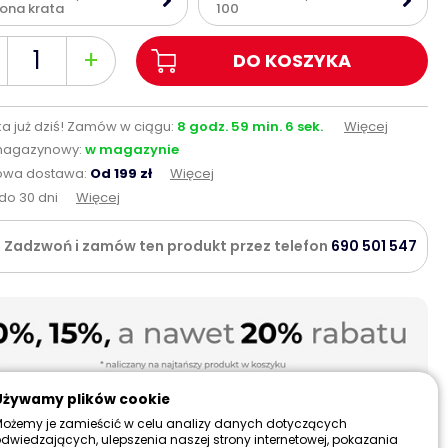
lona krata
100
+
DO KOSZYKA
a już dziś!
Zamów w ciągu:
8
godz.
59
min.
5
sek.
Więcej
magazynowy:
w magazynie
wa dostawa:
Od 199 zł
Więcej
do 30 dni
Więcej
Zadzwoń i zamów ten produkt przez telefon
690 501 547
Używamy plików cookie
ożemy je zamieścić w celu analizy danych dotyczących
dwiedzających, ulepszenia naszej strony internetowej, pokazania