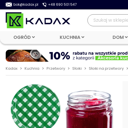
bok@kadax.pl
+48 690 501 547
OGRÓD
KUCHNIA
DOM
>
>
>
>
Kadax
Kuchnia
Przetwory
Słoiki
Słoiki na przetwory