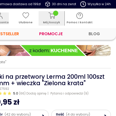
rmowa dostawa od 199zł
30 dni na zwrot
Wysyłka w 24h
konto
Ulubione
Mój koszyk
Pomoc i kontakt
ESTSELLER
PROMOCJE
BLOG
ata"
iki na przetwory Lerma 200ml 100szt
m + wieczka "Zielona krata"
 27592
5.0
(66)
Dodaj opinię
Pytania i odpowiedzi (9)
,95 zł
ór
(42 do wyboru)
Ilość
(4 do wyboru)