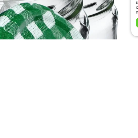
s
d
n