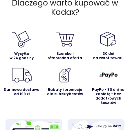
Dlaczego warto kupować w
Kadax?
Wysyłka
Szeroka i
30 dni
w 24 godziny
różnorodna oferta
na zwrot towaru
Darmowa dostawa
Rabaty i promocje
PayPo - 30 dni na
od 199 zł
dla subskrybentów
zapłatę - bez
dodatkowych
kosztów