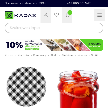
Darmowa dostawa od 199zł
+48 690 501 547
Kadax
Kuchnia
Przetwory
Słoiki
Słoiki na przetwory
Słoiki na pr
>
>
>
>
>