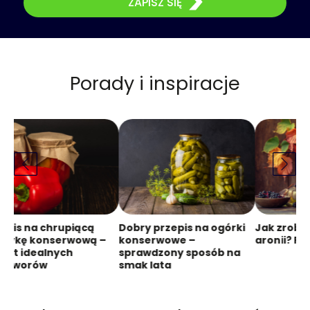
ZAPISZ SIĘ
Porady i inspiracje
epis na chrupiącą
Dobry przepis na ogórki
Jak zrobi
prykę konserwową –
konserwowe –
aronii? Pr
ret idealnych
sprawdzony sposób na
zetworów
smak lata