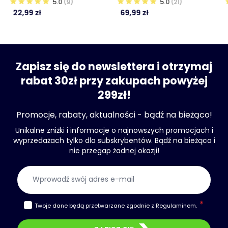
5.0
(9)
5.0
(21)
22,99 zł
69,99 zł
Zapisz się do newslettera i otrzymaj
rabat 30zł przy zakupach powyżej
299zł!
Promocje, rabaty, aktualności - bądź na bieżąco!
Unikalne zniżki i informacje o najnowszych promocjach i
wyprzedażach tylko dla subskrybentów. Bądź na bieżąco i
nie przegap żadnej okazji!
Adres e-mail
Twoje dane będą przetwarzane zgodnie z
Regulaminem
.