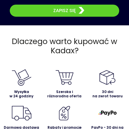
ZAPISZ SIĘ
Dlaczego warto kupować w
Kadax?
Wysyłka
Szeroka i
30 dni
w 24 godziny
różnorodna oferta
na zwrot towaru
Darmowa dostawa
Rabaty i promocje
PayPo - 30 dni na