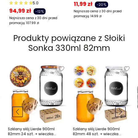
11,99
zł
5.0
-20%
94,99
zł
-12%
Najniższa cena z 30 dni przed
promocją:
14.99
zł
Najniższa cena z 30 dni przed
promocją:
107.99
zł
Produkty powiązane z
Słoiki
Sonka 330ml 82mm
Szklany słój Lierde 900ml
Szklany słój Lierde 900ml
82mm 24 szt. + wieczka
82mm 48 szt. + wieczka