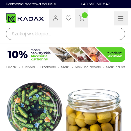
Darmowa dostawa od 199zł
+48 690 501 547
Kadax
Kuchnia
Przetwory
Słoiki
Słoiki na desery
Słoiki na prze
>
>
>
>
>