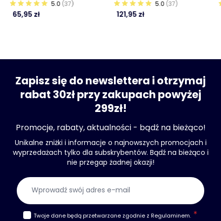
"Witraż z pszczołą"
"Pszczoła na kwiatach"
5.0
(37)
5.0
(37)
65,95 zł
121,95 zł
Zapisz się do newslettera i otrzymaj
rabat 30zł przy zakupach powyżej
299zł!
Promocje, rabaty, aktualności - bądź na bieżąco!
Unikalne zniżki i informacje o najnowszych promocjach i
wyprzedażach tylko dla subskrybentów. Bądź na bieżąco i
nie przegap żadnej okazji!
Adres e-mail
Twoje dane będą przetwarzane zgodnie z
Regulaminem
.