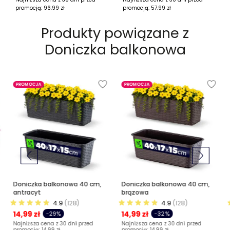
promocją:
96.99
zł
promocją:
57.99
zł
Produkty powiązane z
Doniczka balkonowa
PROMOCJA
PROMOCJA
Doniczka balkonowa 40 cm,
Doniczka balkonowa 40 cm,
antracyt
brązowa
4.9
(128)
4.9
(128)
14,99 zł
14,99 zł
-29%
-32%
Najniższa cena z 30 dni przed
Najniższa cena z 30 dni przed
promocją:
14,99 zł
promocją:
14,99 zł