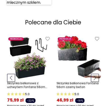
Polecane dla Ciebie
PROMOCJA
PROMOCJA
Skrzynka balkonowa z
Skrzynka balkonowa Fontana
uchwytem Fontana 56cm
56cm czarny beton
czarna
5.0
5.0
75,99
zł
46,99
zł
-22%
-19%
Najniższa cena z 30 dni przed
Najniższa cena z 30 dni przed