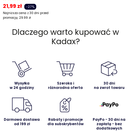
21,99
zł
-27%
Najniższa cena z 30 dni przed
promocją:
29.99
zł
Dlaczego warto kupować w
Kadax?
Wysyłka
Szeroka i
30 dni
w 24 godziny
różnorodna oferta
na zwrot towaru
Darmowa dostawa
Rabaty i promocje
PayPo - 30 dni na
od 199 zł
dla subskrybentów
zapłatę - bez
dodatkowych