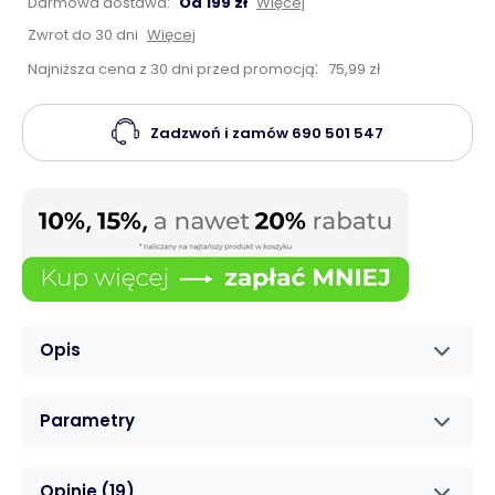
Darmowa dostawa:
Od 199 zł
Więcej
Zwrot do 30 dni
Więcej
:
Najniższa cena z 30 dni przed promocją
75,99 zł
Zadzwoń i zamów
690 501 547
Opis
Parametry
Opinie
(19)