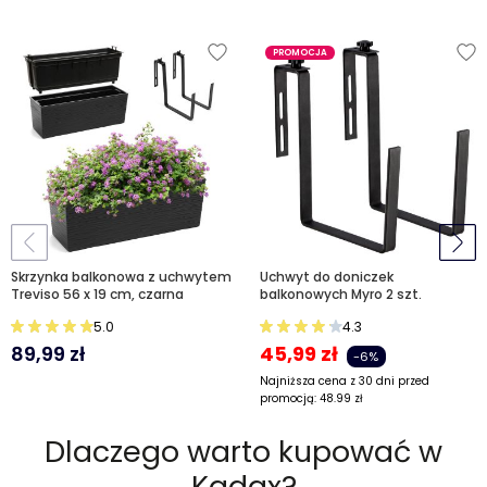
PROMOCJA
Skrzynka balkonowa z uchwytem
Uchwyt do doniczek
Treviso 56 x 19 cm, czarna
balkonowych Myro 2 szt.
5.0
4.3
89,99
zł
45,99
zł
-6%
Najniższa cena z 30 dni przed
promocją:
48.99
zł
Dlaczego warto kupować w
Kadax?