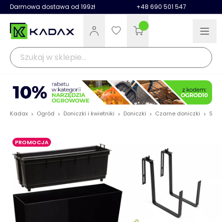
Darmowa dostawa od 199zł
+48 690 501 547
Kadax
Ogród
Doniczki i kwietniki
Doniczki
Czarne doniczki
Skrz
>
>
>
>
>
PROMOCJA