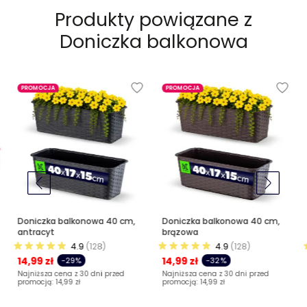
Produkty powiązane z
Doniczka balkonowa
PROMOCJA
PROMOCJA
Doniczka balkonowa 40 cm,
Doniczka balkonowa 40 cm,
antracyt
brązowa
4.9
(128)
4.9
(128)
14,99 zł
14,99 zł
-29%
-32%
Najniższa cena z 30 dni przed
Najniższa cena z 30 dni przed
promocją:
14,99 zł
promocją:
14,99 zł