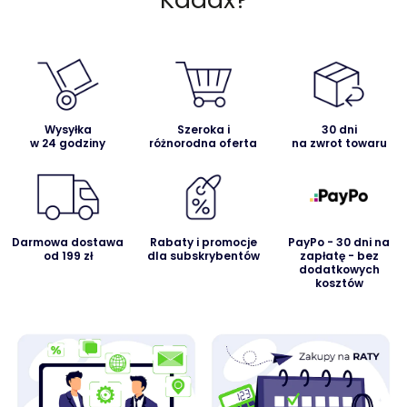
Wysyłka
Szeroka i
30 dni
w 24 godziny
różnorodna oferta
na zwrot towaru
Darmowa dostawa
Rabaty i promocje
PayPo - 30 dni na
od 199 zł
dla subskrybentów
zapłatę - bez
dodatkowych
kosztów