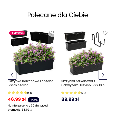
Polecane dla Ciebie
PROMOCJA
Skrzynka balkonowa Fontana
Skrzynka balkonowa z
56cm czarna
uchwytem Treviso 56 x 19 cm,
czarna
5.0
5.0
46,99
zł
89,99
zł
-20%
Najniższa cena z 30 dni przed
promocją:
58.99
zł