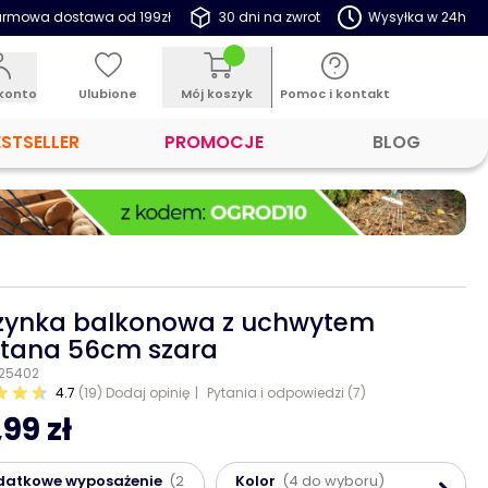
rmowa dostawa od 199zł
30 dni na zwrot
Wysyłka w 24h
konto
Ulubione
Mój koszyk
Pomoc i kontakt
ESTSELLER
PROMOCJE
BLOG
zynka balkonowa z uchwytem
tana 56cm szara
 25402
4.7
(19)
Dodaj opinię
Pytania i odpowiedzi (7)
99 zł
datkowe wyposażenie
(2
Kolor
(4 do wyboru)