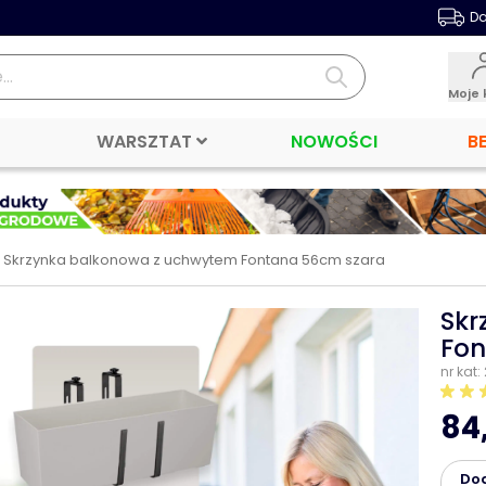
Da
Moje 
WARSZTAT
NOWOŚCI
B
Skrzynka balkonowa z uchwytem Fontana 56cm szara
Skr
Fon
nr kat:
84,
Do