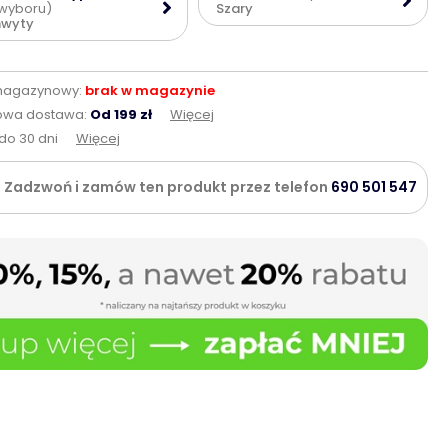
wyboru)
Szary
hwyty
magazynowy:
brak w magazynie
wa dostawa:
Od 199 zł
Więcej
do 30 dni
Więcej
Zadzwoń i zamów ten produkt przez telefon
690 501 547