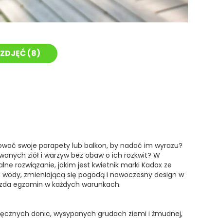
ZDJĘĆ (
8
)
ować swoje parapety lub balkon, by nadać im wyrazu?
anych ziół i warzyw bez obaw o ich rozkwit? W
e rozwiązanie, jakim jest kwietnik marki Kadax ze
 wody, zmieniającą się pogodą i nowoczesny design w
t zda egzamin w każdych warunkach.
oręcznych donic, wysypanych grudach ziemi i żmudnej,