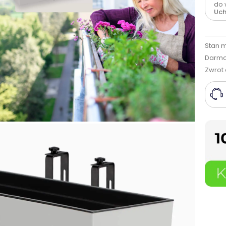
do 
Uc
Stan 
Darmo
Zwrot 