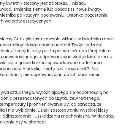
y kwietnik złożony jest z korpusu i wkładu
wkład, zmienisz ziemię lub posadzisz nowe kwiaty.
kwietnika po każdym podlewaniu. Osłonka pozostanie
ych walorów estetycznych.
iemy Ci: dzięki zastosowaniu wkładu w kwietniku marki
ebie rośliny! Nasza donica uchroni Twoje sadzonki
iczki znajduje się pusta przestrzeń, do której zbiera
mu nawadniającego, odprowadzając wodę dzięki czemu
twić się o gnicie korzeni spowodowane nadmiarem
brane zioła – bazylię, miętę czy majeranek? Nic
 warunkach, nie doprowadzając do ich obumarcia.
rzywa sztucznego, wyróżniającego się odpornością na
 donic przeznaczonych do użytku zewnętrznego.
 temperatury i promieniowanie UV, co oznacza, że
 i nie wyblaknie. Dzięki zastosowaniu wysokiej klasy
, odkształcenia i uszkodzenia mechaniczne. W dodatku
balkonie czy w altance!