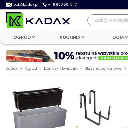
bok@kadax.pl
+48 690 501 547
OGRÓD
KUCHNIA
DOM
>
>
>
>
Kadax
Ogród
Doniczki i kwietniki
Skrzynki balkonowe