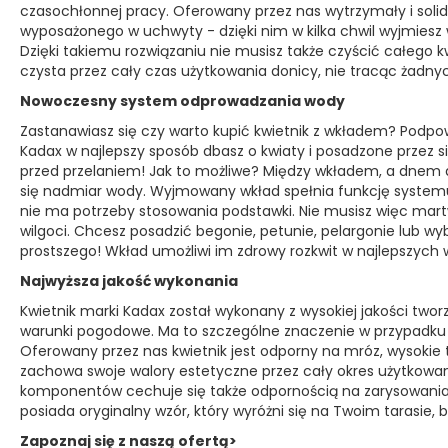
czasochłonnej pracy. Oferowany przez nas wytrzymały i solidn
wyposażonego w uchwyty - dzięki nim w kilka chwil wyjmiesz 
Dzięki takiemu rozwiązaniu nie musisz także czyścić całego 
czysta przez cały czas użytkowania donicy, nie tracąc żadn
Nowoczesny system odprowadzania wody
Zastanawiasz się czy warto kupić kwietnik z wkładem? Podpow
Kadax w najlepszy sposób dbasz o kwiaty i posadzone przez si
przed przelaniem! Jak to możliwe? Między wkładem, a dnem don
się nadmiar wody. Wyjmowany wkład spełnia funkcję syste
nie ma potrzeby stosowania podstawki. Nie musisz więc mar
wilgoci. Chcesz posadzić begonie, petunie, pelargonie lub wy
prostszego! Wkład umożliwi im zdrowy rozkwit w najlepszych
Najwyższa jakość wykonania
Kwietnik marki Kadax został wykonany z wysokiej jakości two
warunki pogodowe. Ma to szczególne znaczenie w przypadku
Oferowany przez nas kwietnik jest odporny na mróz, wysokie
zachowa swoje walory estetyczne przez cały okres użytkowania
komponentów cechuje się także odpornością na zarysowania
posiada oryginalny wzór, który wyróżni się na Twoim tarasie, 
Zapoznaj się z naszą ofertą>