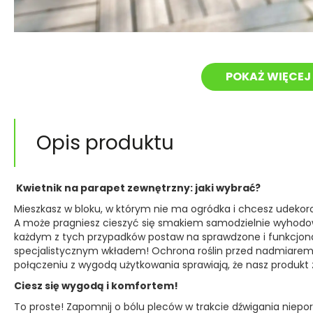
POKAŻ WIĘCEJ 
Opis produktu
Kwietnik na parapet zewnętrzny: jaki wybrać?
Mieszkasz w bloku, w którym nie ma ogródka i chcesz udekor
A może pragniesz cieszyć się smakiem samodzielnie wyhodow
każdym z tych przypadków postaw na sprawdzone i funkcjonaln
specjalistycznym wkładem! Ochrona roślin przed nadmiarem
połączeniu z wygodą użytkowania sprawiają, że nasz produk
Ciesz się wygodą i komfortem!
To proste! Zapomnij o bólu pleców w trakcie dźwigania niep