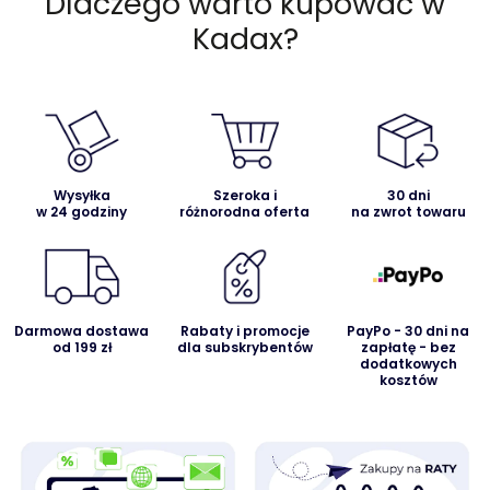
Dlaczego warto kupować w
Kadax?
Wysyłka
Szeroka i
30 dni
w 24 godziny
różnorodna oferta
na zwrot towaru
Darmowa dostawa
Rabaty i promocje
PayPo - 30 dni na
od 199 zł
dla subskrybentów
zapłatę - bez
dodatkowych
kosztów