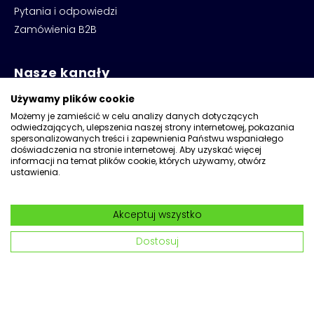
Pytania i odpowiedzi
Zamówienia B2B
Nasze kanały
Sprawdź nasze profile - zainspiruj się, przywitaj i
Używamy plików cookie
zostaw like lub subskrypcję
Możemy je zamieścić w celu analizy danych dotyczących
odwiedzających, ulepszenia naszej strony internetowej, pokazania
spersonalizowanych treści i zapewnienia Państwu wspaniałego
doświadczenia na stronie internetowej. Aby uzyskać więcej
informacji na temat plików cookie, których używamy, otwórz
ustawienia.
Akceptuj wszystko
Copyright © 2026
Kadax
Dostosuj
Realizacja:
Network
|
Wdrożenia Magento