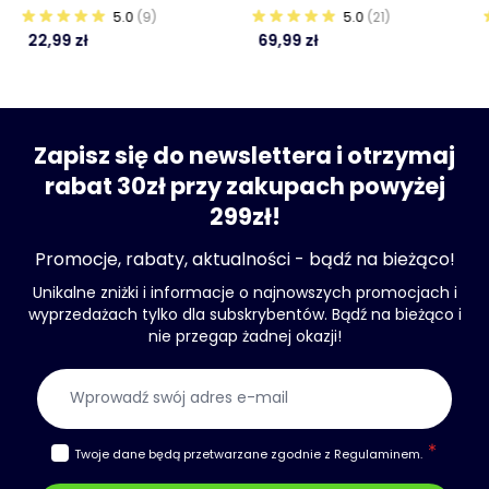
5.0
(9)
5.0
(21)
22,99 zł
69,99 zł
Zapisz się do newslettera i otrzymaj
rabat 30zł przy zakupach powyżej
299zł!
Promocje, rabaty, aktualności - bądź na bieżąco!
Unikalne zniżki i informacje o najnowszych promocjach i
wyprzedażach tylko dla subskrybentów. Bądź na bieżąco i
nie przegap żadnej okazji!
Adres e-mail
Twoje dane będą przetwarzane zgodnie z
Regulaminem
.