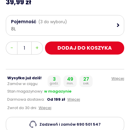
39,99 zł
Pojemność
(3 do wyboru)
8L
Ilość
-
+
DODAJ DO KOSZYKA
Wysyłka już dziś!
3
49
26
Więcej
Zamów w ciągu:
godz.
min.
sek.
Stan magazynowy:
w magazynie
Darmowa dostawa:
Od 199 zł
Więcej
Zwrot do 30 dni
Więcej
Zadzwoń i zamów
690 501 547