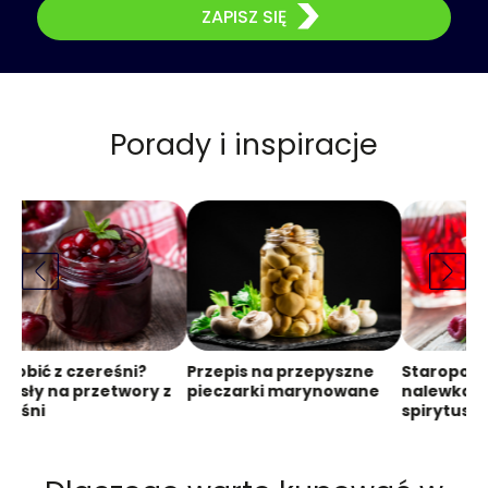
ZAPISZ SIĘ
Porady i inspiracje
zrobić z czereśni?
Przepis na przepyszne
Staropol
ysły na przetwory z
pieczarki marynowane
nalewka z
reśni
spirytusie