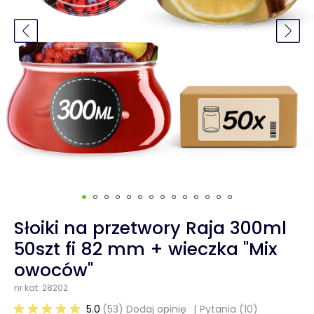
Słoiki na przetwory Raja 300ml
50szt fi 82 mm + wieczka "Mix
owoców"
nr kat: 28202
5.0
(53) Dodaj opinię
Pytania
(10)