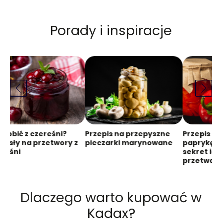
Porady i inspiracje
zrobić z czereśni?
Przepis na przepyszne
Przepis n
ysły na przetwory z
pieczarki marynowane
paprykę 
reśni
sekret id
przetwor
Dlaczego warto kupować w
Kadax?