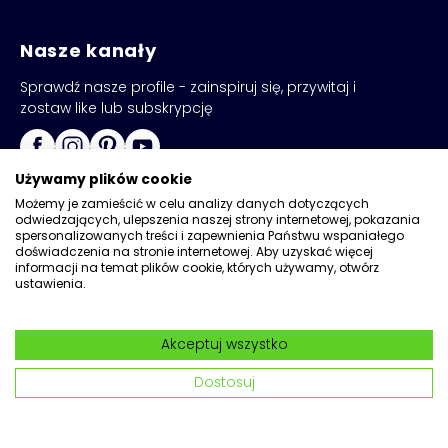
Nasze kanały
Sprawdź nasze profile - zainspiruj się, przywitaj i
zostaw like lub subskrypcję
Używamy plików cookie
Możemy je zamieścić w celu analizy danych dotyczących
odwiedzających, ulepszenia naszej strony internetowej, pokazania
spersonalizowanych treści i zapewnienia Państwu wspaniałego
doświadczenia na stronie internetowej. Aby uzyskać więcej
informacji na temat plików cookie, których używamy, otwórz
ustawienia.
Copyright © 2026
Kadax
Akceptuj wszystko
Realizacja:
Network
|
Wdrożenia Magento
Dostosuj