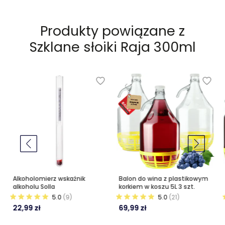
Produkty powiązane z
Szklane słoiki Raja 300ml
Alkoholomierz wskaźnik
Balon do wina z plastikowym
alkoholu Solla
korkiem w koszu 5L 3 szt.
5.0
(9)
5.0
(21)
22,99 zł
69,99 zł