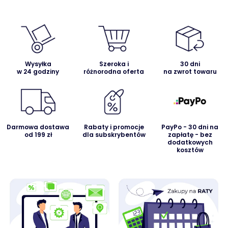
Wysyłka
Szeroka i
30 dni
w 24 godziny
różnorodna oferta
na zwrot towaru
Darmowa dostawa
Rabaty i promocje
PayPo - 30 dni na
od 199 zł
dla subskrybentów
zapłatę - bez
dodatkowych
kosztów