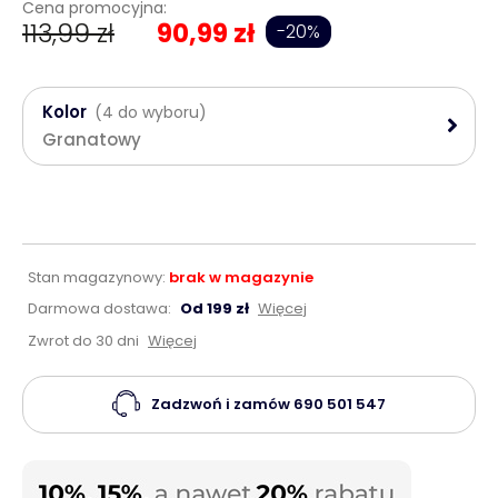
Cena promocyjna:
113,99 zł
90,99 zł
-20%
Kolor
(4 do wyboru)
Granatowy
Stan magazynowy:
brak w magazynie
Darmowa dostawa:
Od 199 zł
Więcej
Zwrot do 30 dni
Więcej
Zadzwoń i zamów
690 501 547