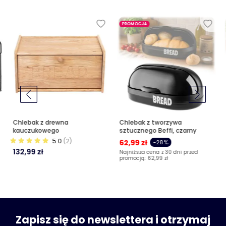
PROMOCJA
Chlebak z drewna
Chlebak z tworzywa
kauczukowego
sztucznego Beffi, czarny
5.0
(2)
62,99 zł
-28%
132,99 zł
Najniższa cena z 30 dni przed
promocją:
62,99 zł
Zapisz się do newslettera i otrzymaj