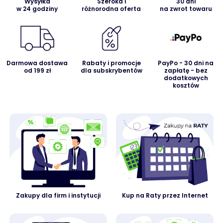
Wysyłka
Szeroka i
30 dni
w 24 godziny
różnorodna oferta
na zwrot towaru
Darmowa dostawa
Rabaty i promocje
PayPo - 30 dni na
od 199 zł
dla subskrybentów
zapłatę - bez
dodatkowych
kosztów
Zakupy dla firm i instytucji
Kup na Raty przez Internet