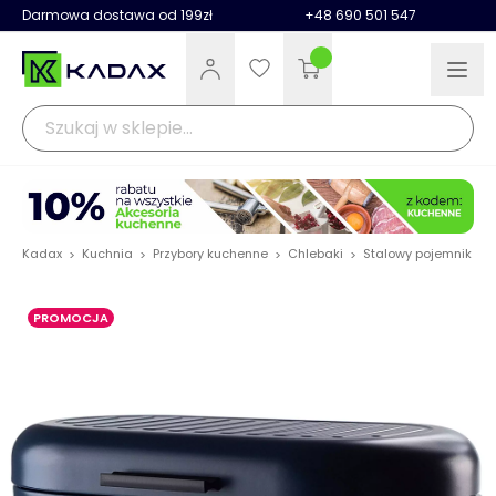
Darmowa dostawa od 199zł
+48 690 501 547
Kadax
Kuchnia
Przybory kuchenne
Chlebaki
Stalowy pojemnik na 
>
>
>
>
PROMOCJA