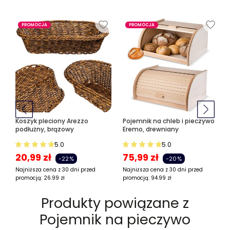
PROMOCJA
PROMOCJA
Koszyk pleciony Arezzo
Pojemnik na chleb i pieczywo
podłużny, brązowy
Eremo, drewniany
5.0
5.0
20,99
zł
75,99
zł
-22%
-20%
Najniższa cena z 30 dni przed
Najniższa cena z 30 dni przed
promocją:
26.99
zł
promocją:
94.99
zł
Produkty powiązane z
Pojemnik na pieczywo