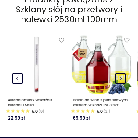
Szklany słój na przetwory i
nalewki 2530ml 100mm
Alkoholomierz wskaźnik
Balon do wina z plastikowym
alkoholu Solla
korkiem w koszu 5L 3 szt.
5.0
(9)
5.0
(21)
22,99 zł
69,99 zł