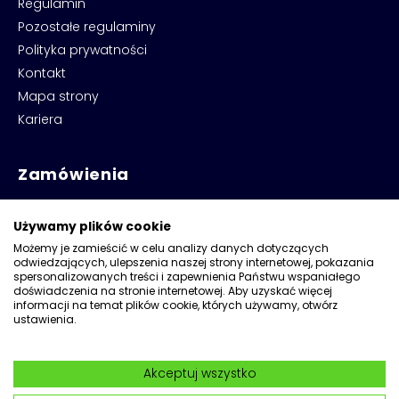
Regulamin
Pozostałe regulaminy
Polityka prywatności
Kontakt
Mapa strony
Kariera
Zamówienia
Promocje i wyprzedaże
Używamy plików cookie
Reklamacje i zwroty
Możemy je zamieścić w celu analizy danych dotyczących
Formy płatności i dostawy
odwiedzających, ulepszenia naszej strony internetowej, pokazania
PayPo
spersonalizowanych treści i zapewnienia Państwu wspaniałego
doświadczenia na stronie internetowej. Aby uzyskać więcej
Raty PayU
informacji na temat plików cookie, których używamy, otwórz
ustawienia.
Pytania i odpowiedzi
Zamówienia B2B
Akceptuj wszystko