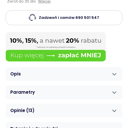
Zwrot do 30 dni
Więcej
Zadzwoń i zamów
690 501 547
Opis
Parametry
Opinie
(13)