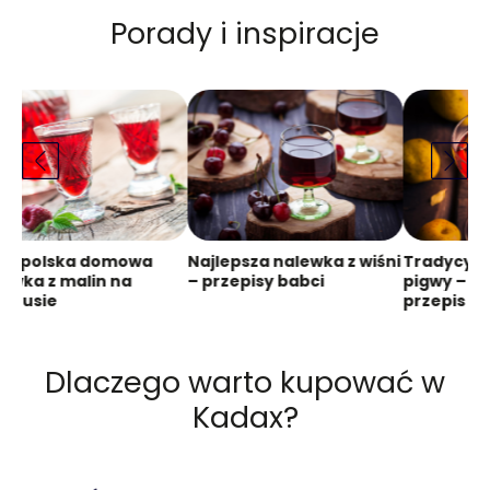
Porady i inspiracje
aropolska domowa
Najlepsza nalewka z wiśni
Tradycyjn
ewka z malin na
– przepisy babci
pigwy – st
rytusie
przepis
Dlaczego warto kupować w
Kadax?