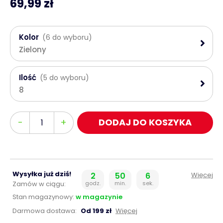
69,99 zł
Kolor
(6 do wyboru)
Zielony
Ilość
(5 do wyboru)
8
Ilość
-
+
DODAJ DO KOSZYKA
Wysyłka już dziś!
2
50
6
Więcej
Zamów w ciągu:
godz.
min.
sek.
Stan magazynowy:
w magazynie
Darmowa dostawa:
Od 199 zł
Więcej