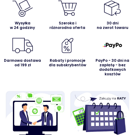
Wysyłka
Szeroka i
30 dni
w 24 godziny
różnorodna oferta
na zwrot towaru
Darmowa dostawa
Rabaty i promocje
PayPo - 30 dni na
od 199 zł
dla subskrybentów
zapłatę - bez
dodatkowych
kosztów