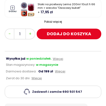
Słoiki na przetwory Lerma 200ml 10szt fi 66
mm + wieczka "Owocowy bukiet"
17,95 zł
DODAJ
Pokaż więcej
Ilość
-
+
DODAJ DO KOSZYKA
Wysyłka już
w poniedziałek.
Więcej
Stan magazynowy:
w magazynie
Darmowa dostawa:
Od 199 zł
Więcej
Zwrot do 30 dni
Więcej
Zadzwoń i zamów
690 501 547