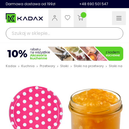
Darmowa dostawa od 199zł
+48 690 501 547
Kadax
Kuchnia
Przetwory
Słoiki
Słoiki na przetwory
Słoiki na pr
>
>
>
>
>