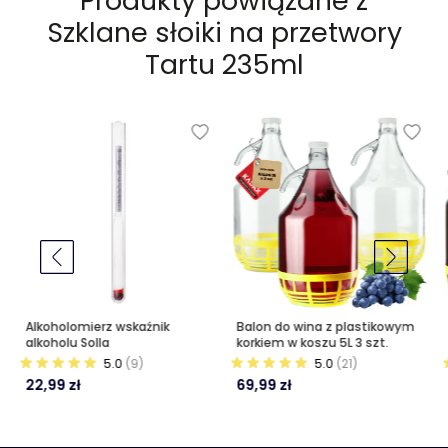
Produkty powiązane z
Szklane słoiki na przetwory
Tartu 235ml
Alkoholomierz wskaźnik
Balon do wina z plastikowym
alkoholu Solla
korkiem w koszu 5L 3 szt.
5.0
(9)
5.0
(21)
22,99 zł
69,99 zł