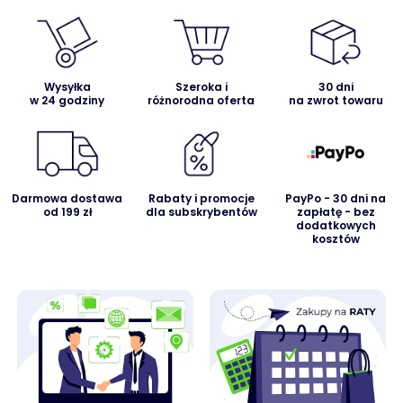
Wysyłka
Szeroka i
30 dni
w 24 godziny
różnorodna oferta
na zwrot towaru
Darmowa dostawa
Rabaty i promocje
PayPo - 30 dni na
od 199 zł
dla subskrybentów
zapłatę - bez
dodatkowych
kosztów