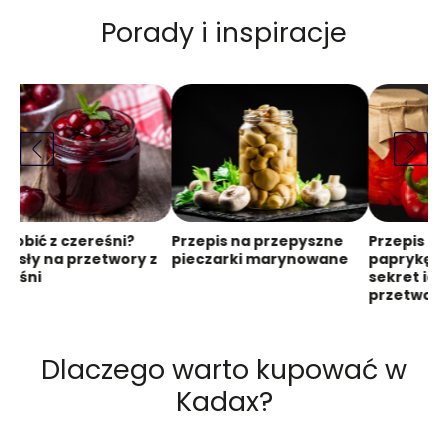
Porady i inspiracje
zrobić z czereśni?
Przepis na przepyszne
Przepis n
ysły na przetwory z
pieczarki marynowane
paprykę 
reśni
sekret id
przetwor
Dlaczego warto kupować w
Kadax?